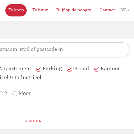
Te koop
Te huur
Blijf op de hoogte
Contact
NL
Appartement
Parking
Grond
Kantoor
el & Industrieel
2
Meer
+
MEER