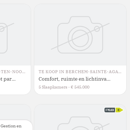
TEN-NOODE
TE KOOP
IN
BERCHEM-SAINTE-AGATHE
Opbrengsteigendom met parkeerplaats
Comfort, ruimte en lichtinval: 4-slaapkamer, 3-gevelwoning met bureau en tuin
5
Slaapkamers
-
€ 545.000
 Gestion en